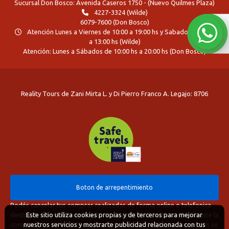
Sucursal Don Bosco: Avenida Caseros 1750 - (Nuevo Quilmes Plaza)
4227-3324 (Wilde)
6079-7600 (Don Bosco)
Atención Lunes a Viernes de 10:00 a 19:00 hs y Sabado de 10:00
a 13:00 hs (Wilde)
Atención: Lunes a Sábados de 10:00 hs a 20:00 hs (Don Bosco)
Reality Tours de Zani Mirta L. y Di Pierro Franco A. Legajo: 8706
Boton de arrepentimiento
Podés cancelar tus compras realizadas de forma online o telefonica
Este sitio utiliza cookies propias y de terceros para mejorar
dentro de un plazo máximo de 10 días desde la fecha que realizaste la
nuestros servicios y mostrarte publicidad relacionada con tus
compra (Disp.954/2025). Según decreto 809/2024 las tarifas aéreas se