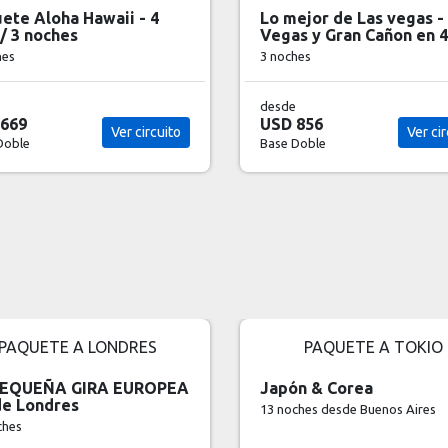
Los Ángeles y Las Veg
 mejor de Las vegas - Las
Dias / 6 noches
gas y Gran Cañon en 4 dias
6 noches
oches
desde
sde
USD 995
D 856
Ver 
Ver circuito
Base Doble
e Doble
PAQUETE A TOKIO
PAQUETE A ATE
apón & Corea
ARMONÍA
 noches
desde Buenos Aires
9 noches