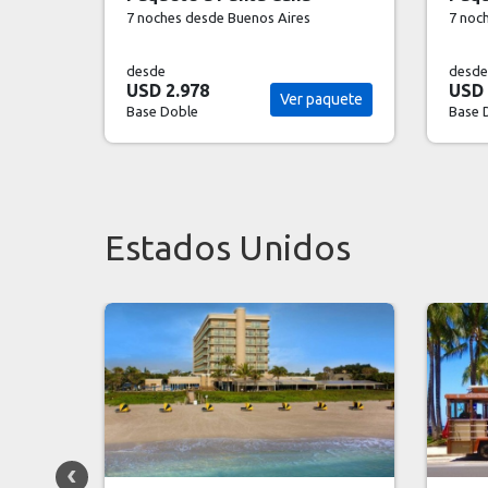
7 noches
desde Buenos Aires
7 noc
desde
desde
USD 3.134
USD 
aquete
Ver paquete
Base Doble
Base 
Estados Unidos