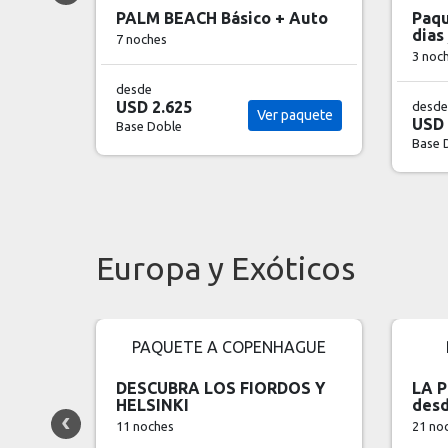
+ Auto
Paquete Aloha Hawaii - 4
Lo
dias / 3 noches
Ve
3 noches
3 n
desde
de
 paquete
USD 669
US
Ver circuito
Base Doble
Bas
Europa y Exóticos
NHAGUE
PAQUETE A LONDRES
RDOS Y
LA PEQUEÑA GIRA EUROPEA
J
desde Londres
13
21 noches