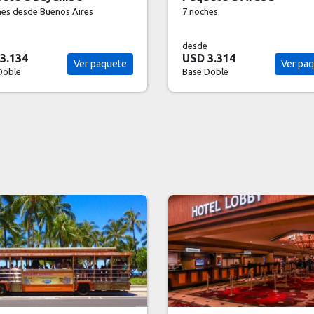
hes
7 noches
desde
3.314
USD 4.312
Ver paquete
Ver pa
Doble
Base Doble