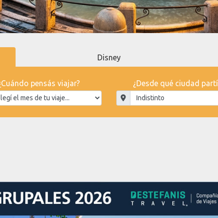
Disney
¿Cuándo pensás viajar?
¿Desde qué ciudad partí