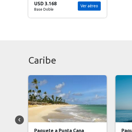
USD 3.168
Ver aéreo
Base Doble
Caribe
Paquete a Bayahibe
Paqu