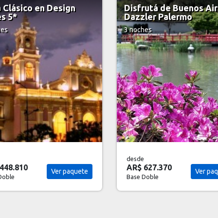
rutá de Buenos Aires -
Esteros del Iberá - 3 n
ler Palermo
3 noches
hes
desde
627.370
AR$ 902.560
Ver paquete
Ver pa
Doble
Base Doble