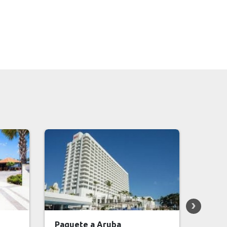
Paquete a Punta Cana
Paque