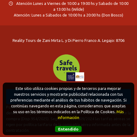
Atención Lunes a Viernes de 10:00 a 19:00 hs y Sabado de 10:00
a 13:00 hs (Wilde)
Atención: Lunes a Sábados de 10:00 hs a 20:00 hs (Don Bosco)
Reality Tours de Zani Mirta L. y Di Pierro Franco A. Legajo: 8706
Este sitio utiliza cookies propias y de terceros para mejorar
nuestros servicios y mostrarte publicidad relacionada con tus
Boton de arrepentimiento
preferencias mediante el análisis de tus hábitos de navegación. Si
continúas navegando en esta página, consideramos que aceptas
Podés cancelar tus compras realizadas de forma online o telefonica
su uso en los términos indicados en la Política de Cookies.
Más
dentro de un plazo máximo de 10 días desde la fecha que realizaste la
información
compra (Disp.954/2025). Según decreto 809/2024 las tarifas aéreas se
rigen por política tarifaria de la compañía aérea informada antes de la
Entendido
contratación.