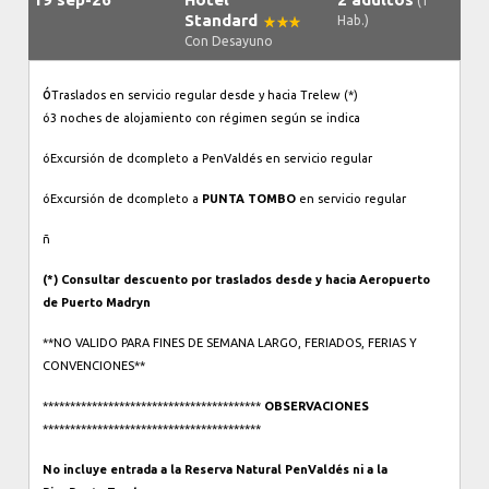
(1
Standard
Hab.)
Con Desayuno
ó
Traslados en servicio regular desde y hacia Trelew (*)
ó
3 noches de alojamiento con régimen según se indica
ó
Excursión de d
completo a Pen
Valdés en servicio regular
ó
Excursión de d
completo a
PUNTA TOMBO
en servicio regular
ñ
(*) Consultar descuento por traslados desde y hacia Aeropuerto
de Puerto Madryn
**NO VALIDO PARA FINES DE SEMANA LARGO, FERIADOS, FERIAS Y
CONVENCIONES**
****************************************
OBSERVACIONES
****************************************
No incluye entrada a la Reserva Natural Pen
Valdés ni a la