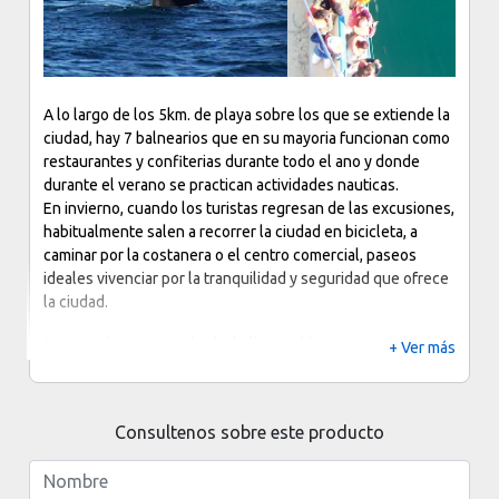
A lo largo de los 5km. de playa sobre los que se extiende la
ciudad, hay 7 balnearios que en su mayoria funcionan como
restaurantes y confiterias durante todo el ano y donde
durante el verano se practican actividades nauticas.
En invierno, cuando los turistas regresan de las excusiones,
habitualmente salen a recorrer la ciudad en bicicleta, a
caminar por la costanera o el centro comercial, paseos
ideales vivenciar por la tranquilidad y seguridad que ofrece
la ciudad.
Durante la temporada de ballenas (de junio a diciembre)
+ Ver más
frecuentemente se pueden avistar ballenas desde la costa
y durante la noche se escuchan los tipicos sonidos.
Consultenos sobre este producto