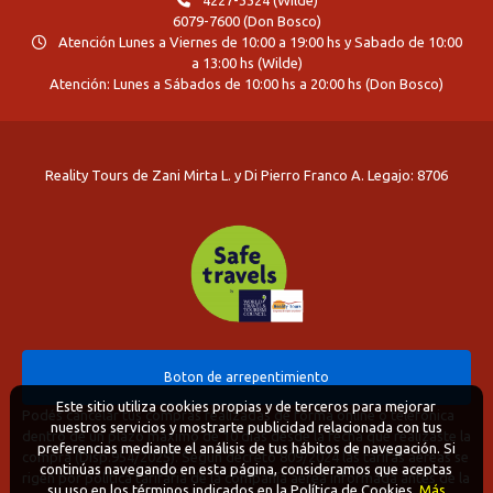
6079-7600 (Don Bosco)
Atención Lunes a Viernes de 10:00 a 19:00 hs y Sabado de 10:00
a 13:00 hs (Wilde)
Atención: Lunes a Sábados de 10:00 hs a 20:00 hs (Don Bosco)
Reality Tours de Zani Mirta L. y Di Pierro Franco A. Legajo: 8706
Boton de arrepentimiento
Este sitio utiliza cookies propias y de terceros para mejorar
Podés cancelar tus compras realizadas de forma online o telefonica
nuestros servicios y mostrarte publicidad relacionada con tus
dentro de un plazo máximo de 10 días desde la fecha que realizaste la
preferencias mediante el análisis de tus hábitos de navegación. Si
compra (Disp.954/2025). Según decreto 809/2024 las tarifas aéreas se
continúas navegando en esta página, consideramos que aceptas
rigen por política tarifaria de la compañía aérea informada antes de la
su uso en los términos indicados en la Política de Cookies.
Más